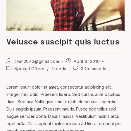
Velusce suscipit quis luctus
Post
Post
cwm2042@gmail.com
April 8, 2016
author:
published:
Post
Post
Special Offers
/
Trends
3 Comments
category:
comments:
Lorem ipsum dolor sit amet, consectetur adipiscing elit.
Integer nec odio. Praesent libero. Sed cursus ante dapibus
diam. Sed nisi. Nulla quis sem at nibh elementum imperdiet.
Duis sagittis ipsum. Praesent mauris. Fusce nec tellus sed
augue semper porta. Mauris massa. Vestibulum lacinia arcu
eget nulla. Class aptent taciti sociosqu ad litora torquent per
conubia nostra, per inceptos himenaeos.