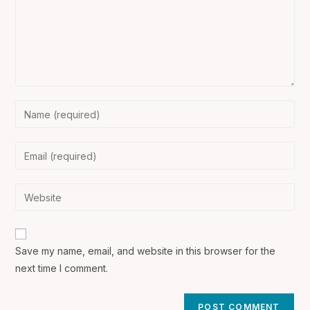
Enter
your
name
Enter
or
your
username
email
Enter
to
address
your
comment
to
website
comment
URL
Save my name, email, and website in this browser for the
(optional)
next time I comment.