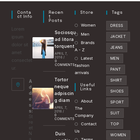
Conta
Recen
Store
Tags
Ct Info
T
Posts
Opens
Women
DRESS
Lorem
Sociosqu
in
Opens
Men
ipsum
JACKET
ad litora
a
in
Brands
Opens
dolor sit
torquent
JEANS
new
a
A - Z
in
amet
APRIL 7,
tab
new
2016
/
Latest
a
Opens
MEN
consectet
0
tab
COMMENTS
fashion
new
in
ur.
PANT
arrivals
tab
a
Tortor
SHIRT
A
new
Useful
neque
d
tab
Links
SHOES
dr
adpiscin
e
g diam
About
SPORT
s
APRIL 7,
The
s:
2016
/
SUIT
Company
0
St
COMMENTS
re
Contact
TOP
et
Us
N
Duis
WOMEN
a
Terms