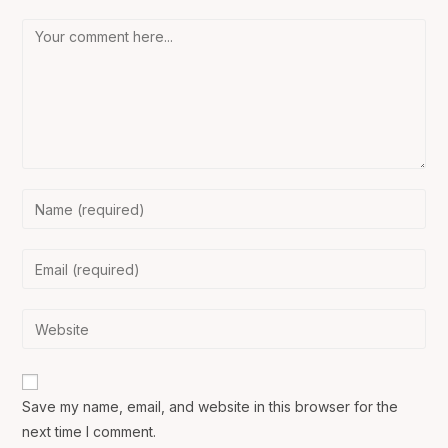
Comment
Enter
your
name
Enter
or
your
username
email
Enter
to
address
your
comment
to
website
comment
URL
Save my name, email, and website in this browser for the
(optional)
next time I comment.