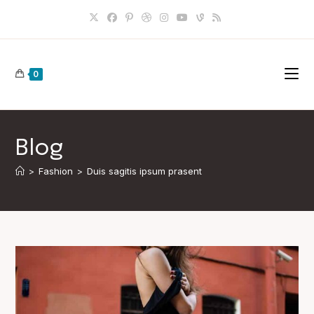
Skip
to
content
0
Blog
>
Fashion
>
Duis sagitis ipsum prasent