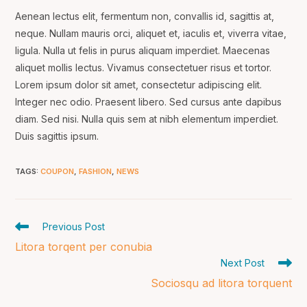
Aenean lectus elit, fermentum non, convallis id, sagittis at,
neque. Nullam mauris orci, aliquet et, iaculis et, viverra vitae,
ligula. Nulla ut felis in purus aliquam imperdiet. Maecenas
aliquet mollis lectus. Vivamus consectetuer risus et tortor.
Lorem ipsum dolor sit amet, consectetur adipiscing elit.
Integer nec odio. Praesent libero. Sed cursus ante dapibus
diam. Sed nisi. Nulla quis sem at nibh elementum imperdiet.
Duis sagittis ipsum.
TAGS
:
COUPON
,
FASHION
,
NEWS
Read
Previous Post
more
Litora torqent per conubia
articles
Next Post
Sociosqu ad litora torquent