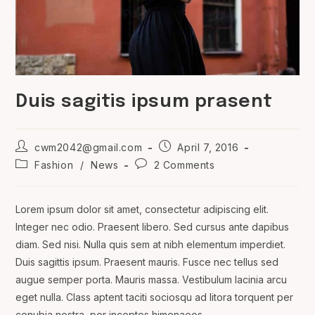
Duis sagitis ipsum prasent
Post
Post
cwm2042@gmail.com
April 7, 2016
author:
published:
Post
Post
Fashion
/
News
2 Comments
category:
comments:
Lorem ipsum dolor sit amet, consectetur adipiscing elit.
Integer nec odio. Praesent libero. Sed cursus ante dapibus
diam. Sed nisi. Nulla quis sem at nibh elementum imperdiet.
Duis sagittis ipsum. Praesent mauris. Fusce nec tellus sed
augue semper porta. Mauris massa. Vestibulum lacinia arcu
eget nulla. Class aptent taciti sociosqu ad litora torquent per
conubia nostra, per inceptos himenaeos.