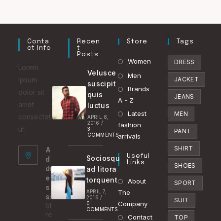
Conta
Recen
Store
Tags
Ct Info
T
Posts
Opens
Women
DRESS
Lorem
Velusce
in
Opens
Men
ipsum
JACKET
suscipit
a
in
Brands
Opens
dolor sit
quis
JEANS
new
a
A - Z
in
amet
luctus
tab
new
Latest
a
Opens
MEN
consectet
APRIL 8,
2016
/
tab
fashion
new
in
ur.
3
PANT
COMMENTS
arrivals
tab
a
SHIRT
A
new
Useful
Sociosqu
d
tab
Links
SHOES
dr
ad litora
e
torquent
About
SPORT
s
APRIL 7,
The
s:
2016
/
SUIT
Company
0
St
COMMENTS
re
Contact
TOP