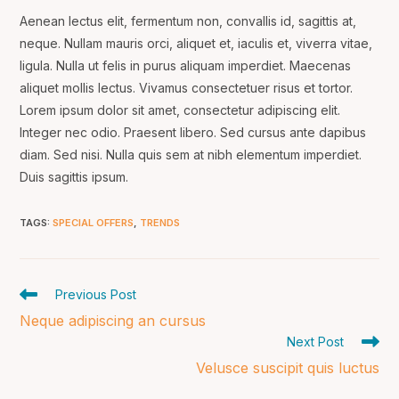
Aenean lectus elit, fermentum non, convallis id, sagittis at,
neque. Nullam mauris orci, aliquet et, iaculis et, viverra vitae,
ligula. Nulla ut felis in purus aliquam imperdiet. Maecenas
aliquet mollis lectus. Vivamus consectetuer risus et tortor.
Lorem ipsum dolor sit amet, consectetur adipiscing elit.
Integer nec odio. Praesent libero. Sed cursus ante dapibus
diam. Sed nisi. Nulla quis sem at nibh elementum imperdiet.
Duis sagittis ipsum.
TAGS
:
SPECIAL OFFERS
,
TRENDS
Read
Previous Post
more
Neque adipiscing an cursus
articles
Next Post
Velusce suscipit quis luctus