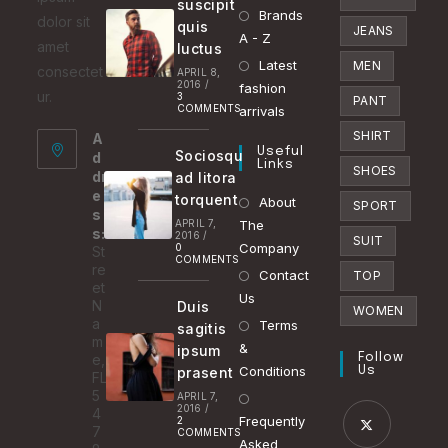
suscipit
a
in
Brands
Opens
dolor sit
quis
JEANS
new
a
A - Z
in
amet
luctus
tab
new
Latest
a
Opens
MEN
consectet
APRIL 8,
2016
/
tab
fashion
new
in
ur.
3
PANT
COMMENTS
arrivals
tab
a
SHIRT
A
new
Useful
Sociosqu
d
tab
Links
SHOES
dr
ad litora
e
torquent
About
SPORT
s
APRIL 7,
The
s:
2016
/
SUIT
Company
0
St
COMMENTS
re
Contact
TOP
et
Us
N
Duis
WOMEN
a
Terms
sagitis
m
&
ipsum
e,
Follow
Conditions
prasent
Us
FL
5
APRIL 7,
2016
/
4
Frequently
2
7
COMMENTS
Asked