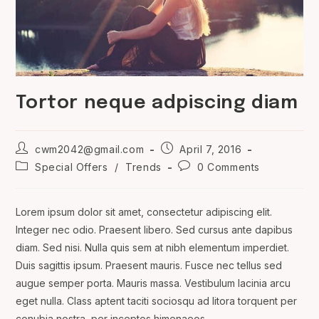
Tortor neque adpiscing diam
Post
Post
cwm2042@gmail.com
April 7, 2016
author:
published:
Post
Post
Special Offers
/
Trends
0 Comments
category:
comments:
Lorem ipsum dolor sit amet, consectetur adipiscing elit.
Integer nec odio. Praesent libero. Sed cursus ante dapibus
diam. Sed nisi. Nulla quis sem at nibh elementum imperdiet.
Duis sagittis ipsum. Praesent mauris. Fusce nec tellus sed
augue semper porta. Mauris massa. Vestibulum lacinia arcu
eget nulla. Class aptent taciti sociosqu ad litora torquent per
conubia nostra, per inceptos himenaeos.