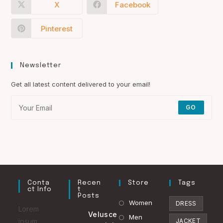
X
Facebook
Pinterest
Newsletter
Get all latest content delivered to your email!
GO
Conta
Recen
Store
Tags
Ct Info
T
Posts
Opens
Women
DRESS
Lorem
Velusce
in
Opens
Men
ipsum
JACKET