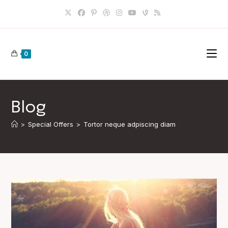
Skip
to
content
0
Blog
>
Special Offers
>
Tortor neque adpiscing diam