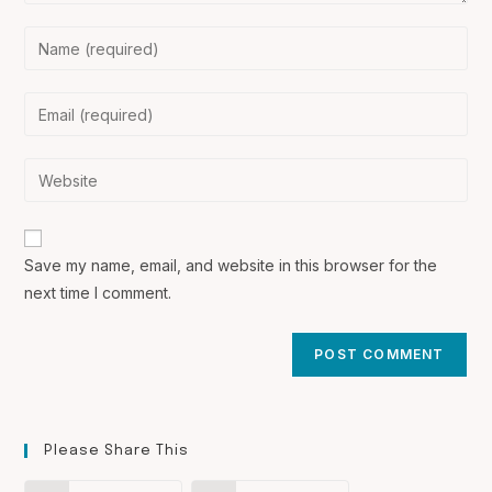
Enter
your
name
Enter
or
your
username
email
Enter
to
address
your
comment
to
website
comment
URL
Save my name, email, and website in this browser for the
(optional)
next time I comment.
Please Share This